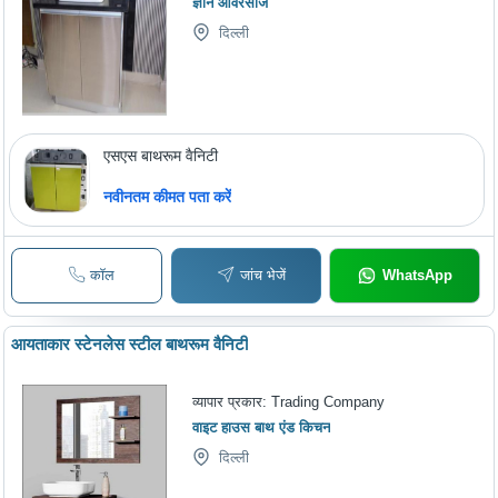
ज्ञान ओवरसीज
दिल्ली
एसएस बाथरूम वैनिटी
नवीनतम कीमत पता करें
कॉल
जांच भेजें
WhatsApp
आयताकार स्टेनलेस स्टील बाथरूम वैनिटी
व्यापार प्रकार:
Trading Company
वाइट हाउस बाथ एंड किचन
दिल्ली