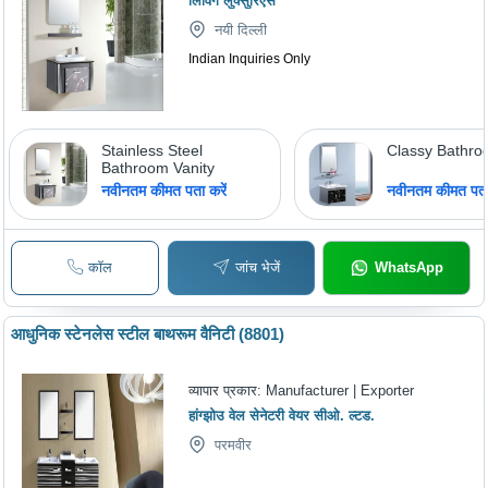
लिविंग लुक्सुरिएस
नयी दिल्ली
Indian Inquiries Only
Stainless Steel
Classy Bathro
Bathroom Vanity
नवीनतम कीमत पता करें
नवीनतम कीमत पता 
कॉल
जांच भेजें
WhatsApp
आधुनिक स्टेनलेस स्टील बाथरूम वैनिटी (8801)
व्यापार प्रकार:
Manufacturer | Exporter
हांग्झोउ वेल सेनेटरी वेयर सीओ. ल्टड.
परमवीर