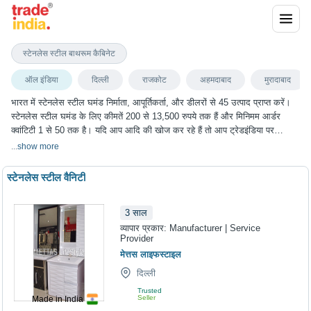
स्टेनलेस स्टील घमंड
स्टेनलेस स्टील बाथरूम कैबिनेट
ऑल इंडिया
दिल्ली
राजकोट
अहमदाबाद
मुरादाबाद
भारत में स्टेनलेस स्टील घमंड निर्माता, आपूर्तिकर्ता, और डीलरों से 45 उत्पाद प्राप्त करें।
स्टेनलेस स्टील घमंड के लिए कीमतें 200 से 13,500 रुपये तक हैं और मिनिमम आर्डर
क्वांटिटी 1 से 50 तक है। यदि आप आदि की खोज कर रहे हैं तो आप ट्रेडइंडिया पर
स्टेनलेस स्टील घमंड के सबसे अच्छा विकल्प चुन सकते हैं। हम विभिन्न शहरों में स्टेनलेस
...
show more
स्टील घमंड के विकल्प प्रदान करते हैं, जिनमें दिल्ली, राजकोट, अहमदाबाद, मुरादाबाद,
जालंधर और कई अन्य शहर शामिल हैं।
स्टेनलेस स्टील वैनिटी
3
साल
व्यापार प्रकार:
Manufacturer | Service
Provider
मेत्तस लाइफस्टाइल
दिल्ली
Trusted
Seller
Made in India