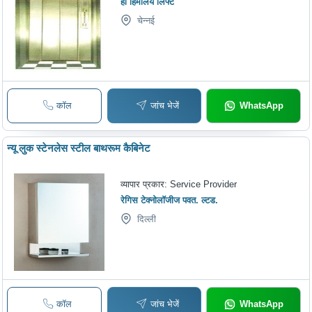
ही हिमालय लिफ्ट
चेन्नई
कॉल
जांच भेजें
WhatsApp
न्यू लुक स्टेनलेस स्टील बाथरूम कैबिनेट
व्यापार प्रकार:
Service Provider
रेगिस टेक्नोलॉजीज पवत. ल्टड.
दिल्ली
कॉल
जांच भेजें
WhatsApp