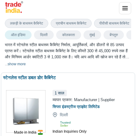
स्टेनलेस स्टील बाथरूम कैबिनेट
लकड़ी के बाथरूम कैबिनेट
प्राचीन बाथरूम कैबिनेट
पीवीसी बाथरूम कैबिनेट
ऑल इंडिया
दिल्ली
कोलकाता
मुंबई
बेंगलुरु
चेन
भारत में स्टेनलेस स्टील बाथरूम कैबिनेट निर्माता, आपूर्तिकर्ता, और डीलरों से 85 उत्पाद
प्राप्त करें। स्टेनलेस स्टील बाथरूम कैबिनेट के लिए कीमतें 300 से 45,000 रुपये तक हैं
और मिनिमम आर्डर क्वांटिटी 3 से 1,000 तक है। यदि आप आदि की खोज कर रहे हैं तो
आप ट्रेडइंडिया पर स्टेनलेस स्टील बाथरूम कैबिनेट के सबसे अच्छा विकल्प चुन सकते हैं।
...
show more
हम विभिन्न शहरों में स्टेनलेस स्टील बाथरूम कैबिनेट के विकल्प प्रदान करते हैं, जिनमें
दिल्ली, कोलकाता, मुंबई, बेंगलुरु, चेन्नई और कई अन्य शहर शामिल हैं।
स्टेनलेस स्टील डबल डोर कैबिनेट
1
साल
व्यापार प्रकार:
Manufacturer | Supplier
सिप्ला इंडस्ट्रीज प्राइवेट लिमिटेड
दिल्ली
Trusted
Seller
Indian Inquiries Only
Made in India