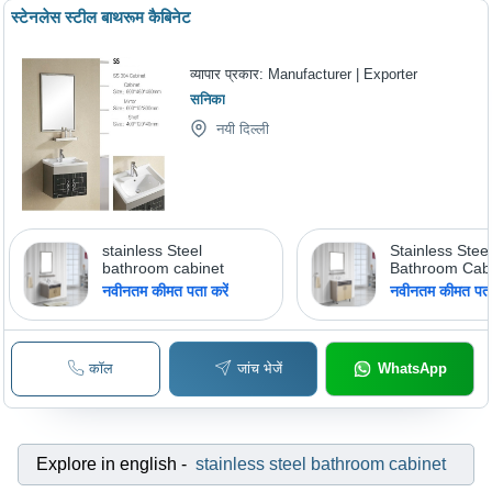
स्टेनलेस स्टील बाथरूम कैबिनेट
व्यापार प्रकार:
Manufacturer | Exporter
सनिका
नयी दिल्ली
stainless Steel
Stainless Stee
bathroom cabinet
Bathroom Cabi
600X460X800
नवीनतम कीमत पता करें
नवीनतम कीमत पता 
Mirror 550X7
Shelf 550X12
Durable, Easy I
Elegant Desig
कॉल
जांच भेजें
WhatsApp
Free, Space S
Explore in english
-
stainless steel bathroom cabinet