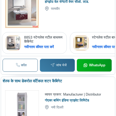
हांग्झोउ वेल सेनेटरी वेयर सीओ. ल्टड.
परमवीर
8853 स्टेनलेस स्टील बाथरूम
स्टेनलेस स्टील बा
कैबिनेट
नवीनतम कीमत पता करें
नवीनतम कीमत पता 
कॉल
जांच भेजें
WhatsApp
शेल्फ के साथ डेकरोल वर्टिकल शटर कैबिनेट
व्यापार प्रकार:
Manufacturer | Distributor
गोएका बाथिंग इंडिया प्राइवेट लिमिटेड
नयी दिल्ली