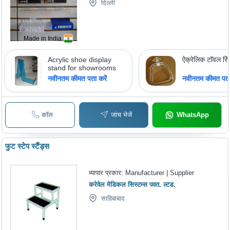
दिल्ली
Made in India
Acrylic shoe display
ऐक्रेलिक टॉवल रिं
stand for showrooms
नवीनतम कीमत पता करें
नवीनतम कीमत पता 
कॉल
जांच भेजें
WhatsApp
फुट स्टेप स्टैंड्स
व्यापार प्रकार:
Manufacturer | Supplier
करेवेल मेडिकल सिस्टम्स पवत. ल्टड.
साहिबाबाद