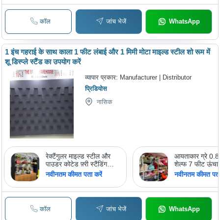
कॉल
जांच भेजें
WhatsApp
1 इंच गहराई के साथ काला 1 फीट लंबाई और 1 मिमी मोटा माइल्ड स्टील शो रूम में
शू डिस्प्ले स्टैंड का उपयोग करें
व्यापार प्रकार:
Manufacturer | Distributor
प्रिडियोस
नासिक
रेक्टैंगुलर माइल्ड स्टील और
आयताकार ग्रे 0.8 
पाउडर कोटेड फ़्री स्टैंडिंग
शेल्फ 7 फीट ऊंचाई
स्पोर्ट्स शॉप यूज़ फर्नीचर कम
स्टैंडिंग गिफ्ट शॉप
नवीनतम कीमत पता करें
नवीनतम कीमत पता 
स्टोरेज रैक
स्टील स्टोरेज रैक
कॉल
जांच भेजें
WhatsApp