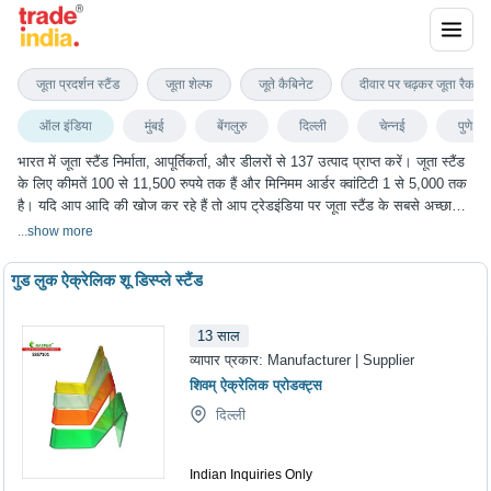
जूता स्टैंड
जूता प्रदर्शन स्टैंड
जूता शेल्फ
जूते कैबिनेट
दीवार पर चढ़कर जूता रैक
ऑल इंडिया
मुंबई
बेंगलुरु
दिल्ली
चेन्नई
पुणे
भारत में जूता स्टैंड निर्माता, आपूर्तिकर्ता, और डीलरों से 137 उत्पाद प्राप्त करें। जूता स्टैंड
के लिए कीमतें 100 से 11,500 रुपये तक हैं और मिनिमम आर्डर क्वांटिटी 1 से 5,000 तक
है। यदि आप आदि की खोज कर रहे हैं तो आप ट्रेडइंडिया पर जूता स्टैंड के सबसे अच्छा
विकल्प चुन सकते हैं। हम विभिन्न शहरों में जूता स्टैंड के विकल्प प्रदान करते हैं, जिनमें मुंबई,
...
show more
बेंगलुरु, दिल्ली, चेन्नई, पुणे और कई अन्य शहर शामिल हैं।
गुड लुक ऐक्रेलिक शू डिस्प्ले स्टैंड
13
साल
व्यापार प्रकार:
Manufacturer | Supplier
शिवम् ऐक्रेलिक प्रोडक्ट्स
दिल्ली
Indian Inquiries Only