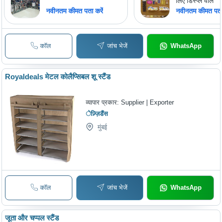
लिए डिस्प्ले वॉल
नवीनतम कीमत पता करें
नवीनतम कीमत पता 
कॉल
जांच भेजें
WhatsApp
Royaldeals मेटल कोलैप्सिबल शू स्टैंड
व्यापार प्रकार:
Supplier | Exporter
ेज़्ज़िडैंस
मुंबई
कॉल
जांच भेजें
WhatsApp
जूता और चप्पल स्टैंड