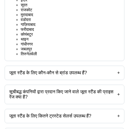
सूरत
राजकोट
मुरादाबाद
वडोदरा
गाज़ियाबाद
फरीदाबाद
कोयंबटूर
थाइन
गांधीनगर
जबलपुर
तिरुनेलवेली
जूता स्टैंड के लिए कौन-कौन से ब्रांड उपलब्ध हैं?
+
उपलब्ध ब्रांड हैं -
सूचीबद्ध कंपनियों द्वारा प्रदान किए जाने वाले जूता स्टैंड की प्राइस
+
रेंज क्या है?
जूता स्टैंड की प्राइस रेंज है -
जूता स्टैंड के लिए कितने ट्रस्टेड सेलर्स उपलब्ध हैं?
+
कंपनी का नाम
मुद्रा
प्रोडक्ट का नाम
जूता स्टैंड के ट्रस्टेड सेलर्स हैं:
-
INR
2.5 X1x3 फुट 2.5 किलोग्राम स्टेनलेस स्टील इ
जांगिड़ आर्ट एंड क्राफ्ट्स