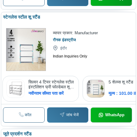
स्टेनलेस स्टील शू स्टैंड
व्यापार प्रकार:
Manufacturer
रौनक इंडस्ट्रीज
इंदौर
Indian Inquiries Only
सिल्वर 4 टियर स्टेनलेस स्टील
5 शेल्व्स शू स्टैंड
इंस्टॉलेशन फ्री फोल्डेबल शू
स्टैंड होम ऑफिस के लिए
नवीनतम कीमत पता करें
मूल्य : 101.00 
कॉल
जांच भेजें
WhatsApp
जूते प्रदर्शन स्टैंड