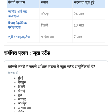
कंपनी का नाम
स्थान
सदस्यता शुरू हुई
जांगिड़ आर्ट एंड
जोधपुर
24
साल
क्राफ्ट्स
शिवम् ऐक्रेलिक
दिल्ली
13
साल
प्रोडक्ट्स
श्री इंटरप्राइजेज
गाज़ियाबाद
7
साल
संबंधित प्रश्न :
जूता स्टैंड
कौनसे शहरों में सबसे अधिक संख्या में जूता स्टैंड आपूर्तिकर्ता हैं?
-
ये शहर हैं:
मुंबई
बेंगलुरु
दिल्ली
चेन्नई
पुणे
जयपुर
जोधपुर
अहमदाबाद
इंदौर