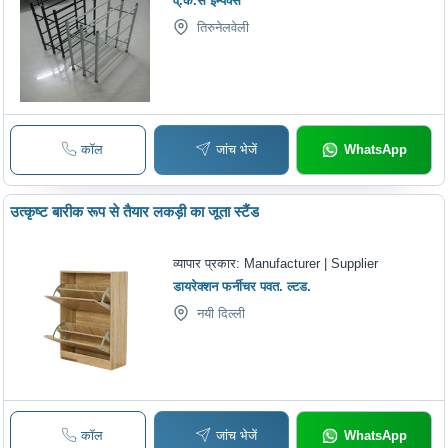
व्.क.स इम्पेक्स
तिरुनेलवेली
कॉल
जांच भेजें
WhatsApp
उत्कृष्ट बारीक रूप से तैयार लकड़ी का जूता स्टैंड
व्यापार प्रकार:
Manufacturer | Supplier
डायरेक्शन फर्नीचर पवत. ल्टड.
नयी दिल्ली
कॉल
जांच भेजें
WhatsApp