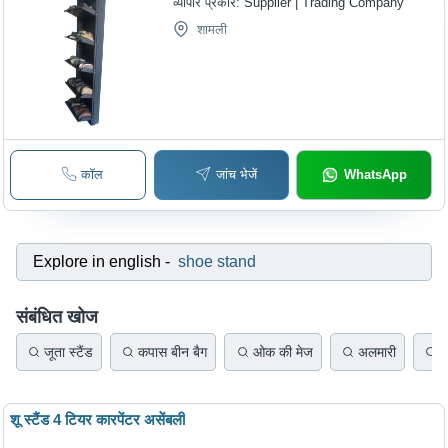
व्यापार प्रकार:
Supplier | Trading Company
शामली
कॉल
जांच भेजें
WhatsApp
Explore in english
-
shoe stand
संबंधित खोज
जूता स्टैंड
कपास बीन बैग
ओक की मेज
अलमारी
प
शू स्टैंड 4 टियर कारपेंटर असेंबली