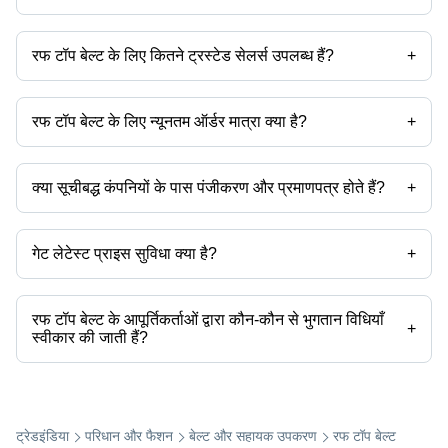
रफ टॉप बेल्ट की प्राइस रेंज है -
रफ टॉप बेल्ट के लिए कितने ट्रस्टेड सेलर्स उपलब्ध हैं?
+
कंपनी का नाम
मुद्रा
प्रोडक्ट का नाम
रफ टॉप बेल्ट के ट्रस्टेड सेलर्स हैं:
रफ टॉप बेल्ट के लिए न्यूनतम ऑर्डर मात्रा क्या है?
+
उत्पाद के साथ न्यूनतम ऑर्डर मात्रा उल्लेखित होती है और कंपनी से कंपनी भिन्न हो सकती
है।
क्या सूचीबद्ध कंपनियों के पास पंजीकरण और प्रमाणपत्र होते हैं?
+
अधिकांश कंपनियों के पास पंजीकरण होता है, और प्रमाणपत्र रखने वाली कंपनियां हैं -
कॉन्टिनेंटल बेल्टिंग पवत. ल्टड.
सोमी कन्वेयर बेल्टिंग्स लिमिटेड
गेट लेटेस्ट प्राइस सुविधा क्या है?
+
प्रीमियर रबर मिल्स
आप इसका उपयोग उत्पाद की नवीनतम कीमत प्राप्त करने के लिए कर सकते हैं।
रफ टॉप बेल्ट के आपूर्तिकर्ताओं द्वारा कौन-कौन से भुगतान विधियाँ
+
स्वीकार की जाती हैं?
यह रफ टॉप बेल्ट के आपूर्तिकर्ता पर निर्भर करेगा। कुछ सामान्य भुगतान विधियाँ जिन्हें
आपूर्तिकर्ता स्वीकार करते हैं, उनमें कैश, बैंक ट्रांसफर, क्रेडिट कार्ड, ई-वॉलेट, ऑनलाइन
भुगतान प्रणाली आदि शामिल हैं।
ट्रेडइंडिया
परिधान और फैशन
बेल्ट और सहायक उपकरण
रफ टॉप बेल्ट