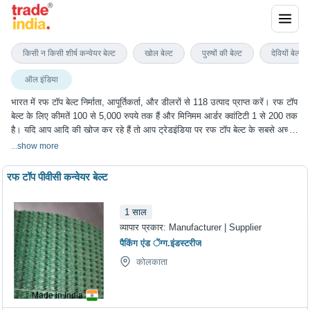
रफ टॉप बेल्ट
किसी न किसी शीर्ष कन्वेयर बेल्ट
खोल बेल्ट
पुरुषों की बेल्ट
देवियों बेल्ट
ऑल इंडिया
भारत में रफ टॉप बेल्ट निर्माता, आपूर्तिकर्ता, और डीलरों से 118 उत्पाद प्राप्त करें। रफ टॉप
बेल्ट के लिए कीमतें 100 से 5,000 रुपये तक हैं और मिनिमम आर्डर क्वांटिटी 1 से 200 तक
है। यदि आप आदि की खोज कर रहे हैं तो आप ट्रेडइंडिया पर रफ टॉप बेल्ट के सबसे अच्छा
विकल्प चुन सकते हैं। हम विभिन्न शहरों में रफ टॉप बेल्ट के विकल्प प्रदान करते हैं, जिनमें
...
show more
और कई अन्य शहर शामिल हैं।
रफ टॉप पीवीसी कन्वेयर बेल्ट
1
साल
व्यापार प्रकार:
Manufacturer | Supplier
पैकिंग एंड ेंग्ग.इंडस्टरीज
कोलकाता
Made in India