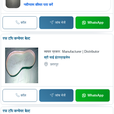
नवीनतम कीमत पता करें
कॉल
जांच भेजें
WhatsApp
रफ टॉप कन्वेयर बेल्ट
व्यापार प्रकार:
Manufacturer | Distributor
श्री साई इंटरप्राइजेज
छतरपुर
कॉल
जांच भेजें
WhatsApp
रफ टॉप कन्वेयर बेल्ट