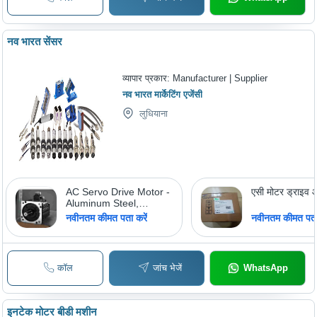
Durable, Precis
Customizable,
Lightweight, 
Stability
नव भारत सेंसर
व्यापार प्रकार:
Manufacturer | Supplier
नव भारत मार्केटिंग एजेंसी
लुधियाना
AC Servo Drive Motor -
एसी मोटर ड्राइव 
Aluminum Steel,
100x100x150 mm, 1.5
नवीनतम कीमत पता करें
नवीनतम कीमत पता 
kW, 220V AC | High
Precision, Smooth
Operation, High Torque,
Quiet Running, Long
कॉल
जांच भेजें
WhatsApp
Lifespan, Easy
Installation
इनटेक मोटर बीडी मशीन