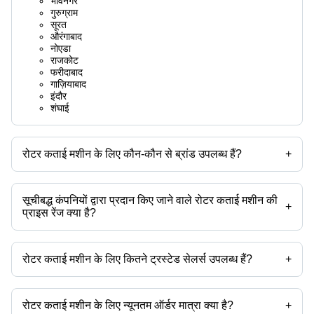
भावनगर
गुरुग्राम
सूरत
औरंगाबाद
नोएडा
राजकोट
फरीदाबाद
गाज़ियाबाद
इंदौर
शंघाई
रोटर कताई मशीन के लिए कौन-कौन से ब्रांड उपलब्ध हैं?
+
उपलब्ध ब्रांड हैं -
सूचीबद्ध कंपनियों द्वारा प्रदान किए जाने वाले रोटर कताई मशीन की
+
प्राइस रेंज क्या है?
रोटर कताई मशीन की प्राइस रेंज है -
रोटर कताई मशीन के लिए कितने ट्रस्टेड सेलर्स उपलब्ध हैं?
+
कंपनी का नाम
मुद्रा
प्रोडक्ट का नाम
रोटर कताई मशीन के ट्रस्टेड सेलर्स हैं:
-
INR
Bd320 के लिए Ecp सेंसर
राज इंडस्ट्रीज
लीलावती ऑटोमेशन पवत. ल्टड.
रोटर कताई मशीन के लिए न्यूनतम ऑर्डर मात्रा क्या है?
+