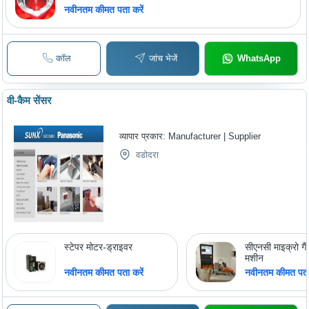
नवीनतम कीमत पता करें
कॉल
जांच भेजें
WhatsApp
वी-कैम सेंसर
व्यापार प्रकार:
Manufacturer | Supplier
वडोदरा
स्टेपर मोटर-ड्राइवर
सीएनसी माइक्रो गैंग
मशीन
नवीनतम कीमत पता करें
नवीनतम कीमत पता 