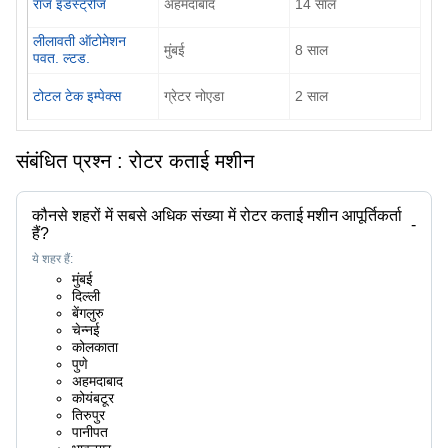
राज इंडस्ट्रीज
अहमदाबाद
14
साल
लीलावती ऑटोमेशन
मुंबई
8
साल
पवत. ल्टड.
टोटल टेक इम्पेक्स
ग्रेटर नोएडा
2
साल
संबंधित प्रश्न :
रोटर कताई मशीन
कौनसे शहरों में सबसे अधिक संख्या में रोटर कताई मशीन आपूर्तिकर्ता
-
हैं?
ये शहर हैं:
मुंबई
दिल्ली
बेंगलुरु
चेन्नई
कोलकाता
पुणे
अहमदाबाद
कोयंबटूर
तिरुपुर
पानीपत