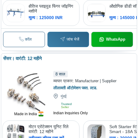
क्षैतिज प्लाइवुड फिंगर जॉइनिंग
औद्योगिक डीडी सॉ
मशीनें
मूल्य : 125000 INR
मूल्य : 145000 
कॉल
जांच भेजें
WhatsApp
सेंसर। वारंटी: 12 महीने
8
साल
व्यापार प्रकार:
Manufacturer | Supplier
लीलावती ऑटोमेशन पवत. ल्टड.
मुंबई
Trusted
Seller
Indian Inquiries Only
Made in India
मोटर प्रोटेक्शन यूनिट रिले
Soft Starter R
वारंटी: 12 महीने
Smart - 18A So
Start/Stop Con
नवीनतम कीमत पता करें
मूल्य : 20000 I