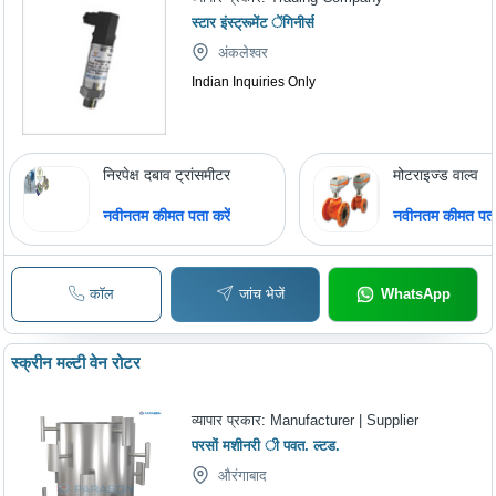
स्टार इंस्ट्रूमेंट ेंगिनीर्स
अंकलेश्वर
Indian Inquiries Only
निरपेक्ष दबाव ट्रांसमीटर
मोटराइज्ड वाल्व
नवीनतम कीमत पता करें
नवीनतम कीमत पता 
कॉल
जांच भेजें
WhatsApp
स्क्रीन मल्टी वेन रोटर
व्यापार प्रकार:
Manufacturer | Supplier
परसों मशीनरी ी पवत. ल्टड.
औरंगाबाद