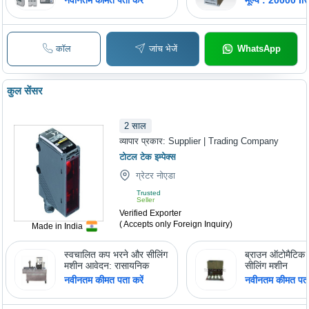
Protection, Us
Adjustable Set
Integrated Hea
Alarm Indicato
कॉल
जांच भेजें
WhatsApp
कुल सेंसर
2
साल
व्यापार प्रकार:
Supplier | Trading Company
टोटल टेक इम्पेक्स
ग्रेटर नोएडा
Trusted
Seller
Verified Exporter
( Accepts only Foreign Inquiry)
Made in India
स्वचालित कप भरने और सीलिंग
ब्राउन ऑटोमैटिक ब
मशीन आवेदन: रासायनिक
सीलिंग मशीन
नवीनतम कीमत पता करें
नवीनतम कीमत पता 