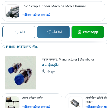
Pvc Scrap Grinder Machine Mcb Channel
नवीनतम कीमत पता करें
कॉल
जांच भेजें
WhatsApp
C F INDUSTRIES सेंसर
व्यापार प्रकार:
Manufacturer | Distributor
स फ इंडस्ट्रीज
बेंगलुरु
ऑटो फीडर मशीन
औद्योगिक डीसी मोटर
मानक
नवीनतम कीमत पता करें
नवीनतम कीमत पता 