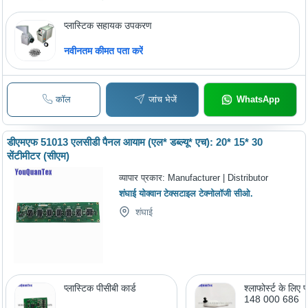
प्लास्टिक सहायक उपकरण
नवीनतम कीमत पता करें
कॉल
जांच भेजें
WhatsApp
डीएमएफ 51013 एलसीडी पैनल आयाम (एल* डब्ल्यू* एच): 20* 15* 30
सेंटीमीटर (सीएम)
व्यापार प्रकार:
Manufacturer | Distributor
शंघाई योक्वान टेक्सटाइल टेक्नोलॉजी सीओ.
शंघाई
प्लास्टिक पीसीबी कार्ड
श्लाफोर्स्ट के लिए प
148 000 686