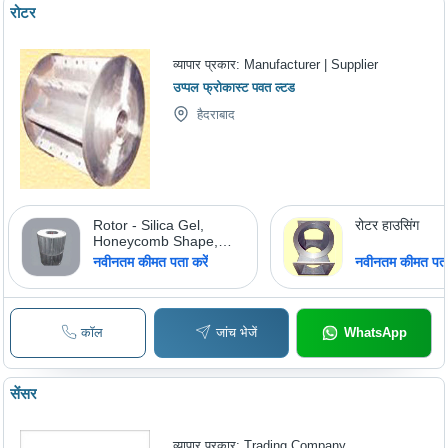
रोटर
व्यापार प्रकार:
Manufacturer | Supplier
उप्पल फ्रोकास्ट पवत ल्टड
हैदराबाद
Rotor - Silica Gel,
रोटर हाउसिंग
Honeycomb Shape,
Gray , Abrasion
नवीनतम कीमत पता करें
नवीनतम कीमत पता 
Resistant, Lightweight
Design, High
Performance, Rugged
Structure, Moisture
कॉल
जांच भेजें
WhatsApp
Removal
सेंसर
व्यापार प्रकार:
Trading Company