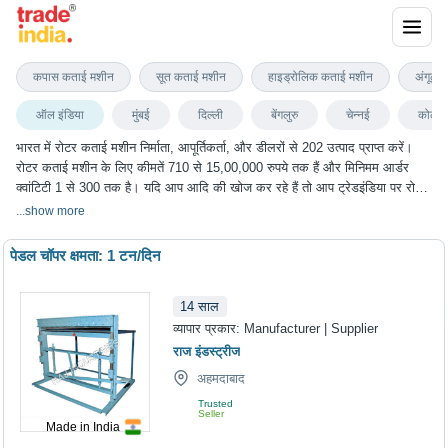
रोटर कताई मशीन
कपास कताई मशीन
सूत कताई मशीन
हाइड्रोलिक कताई मशीन
अंगूठी
ऑल इंडिया
मुंबई
दिल्ली
बेंगलुरु
चेन्नई
कोलका
भारत में रोटर कताई मशीन निर्माता, आपूर्तिकर्ता, और डीलरों से 202 उत्पाद प्राप्त करें।
रोटर कताई मशीन के लिए कीमतें 710 से 15,00,000 रुपये तक हैं और मिनिमम आर्डर
क्वांटिटी 1 से 300 तक है। यदि आप आदि की खोज कर रहे हैं तो आप ट्रेडइंडिया पर रोटर
कताई मशीन के सबसे अच्छा विकल्प चुन सकते हैं। हम विभिन्न शहरों में रोटर कताई मशीन
...
show more
के विकल्प प्रदान करते हैं, जिनमें मुंबई, दिल्ली, बेंगलुरु, चेन्नई, कोलकाता और कई अन्य
शहर शामिल हैं।
पेडल चॉपर क्षमता: 1 टन/दिन
14
साल
व्यापार प्रकार:
Manufacturer | Supplier
राज इंडस्ट्रीज
अहमदाबाद
Trusted
Seller
Made in India