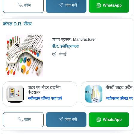
कॉल
जांच भेजें
WhatsApp
कोरल D.R. सेंसर
व्यापार प्रकार:
Manufacturer
डी.र. इलेक्ट्रिकल्स
चेन्नई
वाटर पंप मोटर टाइमिंग
सेफ्टी लाइट कर्टेन
कंट्रोलर
नवीनतम कीमत पता करें
नवीनतम कीमत पता 
कॉल
जांच भेजें
WhatsApp