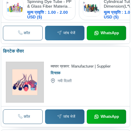
Spinning Dye Tube - PP
Cylindrical Tu
& Glass Fiber Material,
Dimension(L*
170-290mm Length,
100-300 Millim
मूल्य प्रवृत्ति : 1.00 - 2.00
मूल्य प्रवृत्ति : 1
20-75mm Diameter |
(Mm)
USD ($)
USD ($)
Ensures Concentricity,
Maintains Thread
Tension, Reduces Yarn
कॉल
जांच भेजें
WhatsApp
Breakages
डिनटेक सेंसर
व्यापार प्रकार:
Manufacturer | Supplier
दिनतक
नयी दिल्ली
कॉल
जांच भेजें
WhatsApp