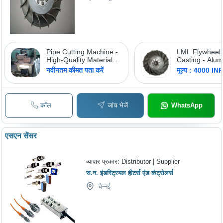
Pipe Cutting Machine -
LML Flywheel 
High-Quality Material
Casting - Alu
for Precision Cutting |
Available in Di
नवीनतम कीमत पता करें
मूल्य : 4000 IN
Durable Design,
Sizes, Sleek G
Efficient Operation
Color, Polished
Easy Installati
Single and Do
कॉल
जांच भेजें
WhatsApp
Keyway Optio
एसएन सेंसर
व्यापार प्रकार:
Distributor | Supplier
स.न. इंडस्ट्रियल हीटर्स एंड कंट्रोलर्स
चेन्नई