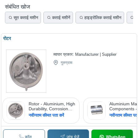
संबंधित खोज
सूत कताई मशीन
कताई मशीनें
हाइड्रोलिक कताई मशीन
क
रोटर
व्यापार प्रकार:
Manufacturer | Supplier
गुरुग्राम
Rotor - Aluminium, High
Aluminium Ma
Durability, Corrosion
Components -
Resistant | Smooth
Aluminum Alloy
नवीनतम कीमत पता करें
नवीनतम कीमत पता 
Edges, Long
2.7 G/CmÂ³, V
Performing, Trusted
Hardness 100,
Vendor, International
Strength 290 
Standards
Corrosion Resi
कॉल
जांच भेजें
WhatsApp