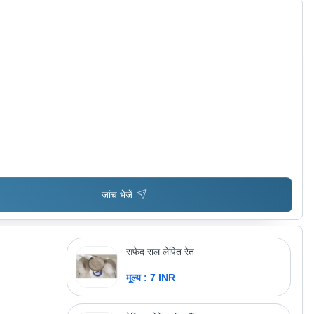
जांच भेजें
सफेद राल लेपित रेत
मूल्य : 7 INR