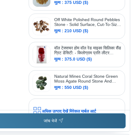
Glass Products Industrial Epoxy
मूल्य : 375 USD ($)
Terrazzo And Art Work Special
Used Low Price Glass Chips Resin
अधिक उत्पाद देखें
वेलोक्स सैंड
Art And Craft Used Special Stone
Off White Polished Round Pebbles
Chips - Density: 2.5 Gram Per
Stone - Solid Surface, Cut-To-Size,
Cubic Centimeter(G/Cm3)
White, Polished
मूल्य : 210 USD ($)
वॉल टेक्सचर होम वॉल रेड माइका सिलिका सैंड
ग्रिट डेंसिटी: - किलोग्राम प्रति लीटर
(किलोग्राम/एल)
मूल्य : 375.0 USD ($)
Natural Mines Coral Stone Green
Moss Agate Round Stone And
Pebbles With Polyurethane Resin
मूल्य : 550 USD ($)
Coated Polished - Shape: Lumps
अधिक उत्पाद देखें
मिरेकल मार्बल आर्ट
जांच भेजें