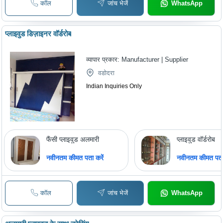
कॉल
जांच भेजें
WhatsApp
प्लाइवुड डिज़ाइनर वॉर्डरोब
व्यापार प्रकार:
Manufacturer | Supplier
वडोदरा
Indian Inquiries Only
फैंसी प्लाइवुड अलमारी
प्लाइवुड वॉर्डरोब
नवीनतम कीमत पता करें
नवीनतम कीमत पता 
कॉल
जांच भेजें
WhatsApp