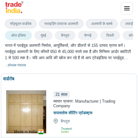
प्लाईवुड अलमारी
मॉड्यूलर वार्डरोब
स्लाइडिंग दरवाजा अलमारी
अलमारी के बक्से
लकड़ी क
ऑल इंडिया
मुंबई
बेंगलुरु
चेन्नई
दिल्ली
कोलका
भारत में प्लाईवुड अलमारी निर्माता, आपूर्तिकर्ता, और डीलरों से 155 उत्पाद प्राप्त करें।
प्लाईवुड अलमारी के लिए कीमतें 950 से 45,000 रुपये तक हैं और मिनिमम आर्डर क्वांटिटी
1 से 500 तक है। यदि आप आदि की खोज कर रहे हैं तो आप ट्रेडइंडिया पर प्लाईवुड
अलमारी के सबसे अच्छा विकल्प चुन सकते हैं। हम विभिन्न शहरों में प्लाईवुड अलमारी के
...
show more
विकल्प प्रदान करते हैं, जिनमें मुंबई, बेंगलुरु, चेन्नई, दिल्ली, कोलकाता और कई अन्य शहर
शामिल हैं।
वार्डरोब
21
साल
व्यापार प्रकार:
Manufacturer | Trading
Company
सपासतोच सीटिंग प्रोडक्ट्स
बेंगलुरु
Trusted
Made in India
Seller