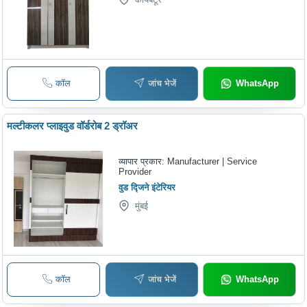
कॉल
जांच भेजें
WhatsApp
मल्टीकलर प्लाइवुड वॉर्डरोब 2 ड्रॉअर
व्यापार प्रकार:
Manufacturer | Service
Provider
वुड द्जिने इंटेरियर
मुंबई
कॉल
जांच भेजें
WhatsApp