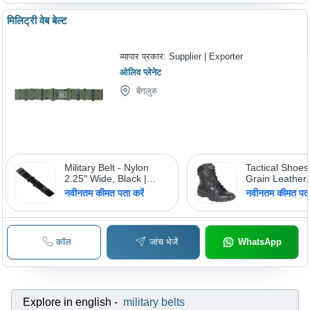
मिलिट्री वेब बेल्ट
व्यापार प्रकार:
Supplier | Exporter
ओलिव प्लेनेट
बेंगलुरु
Military Belt - Nylon
Tactical Shoes 
2.25" Wide, Black |
Grain Leather
Adjustable Quick
Denier CORD
नवीनतम कीमत पता करें
नवीनतम कीमत पता 
Release Buckle, Metal
High Ankle He
Waist Adjusters,
Support with S
Grommeted Eyelets
Cleaning Multi
Carbon Rubbe
कॉल
जांच भेजें
WhatsApp
Explore in english
-
military belts