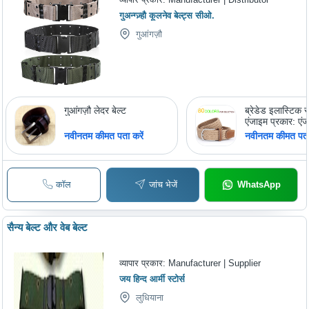
गुअन्ग्ज़्हौ कूलनेव बेल्ट्स सीओ.
गुआंगज़ौ
गुआंगज़ौ लेदर बेल्ट
ब्रेडेड इलास्टिक स्
एंजाइम प्रकार: एं
तैयारी
नवीनतम कीमत पता करें
नवीनतम कीमत पता 
कॉल
जांच भेजें
WhatsApp
सैन्य बेल्ट और वेब बेल्ट
व्यापार प्रकार:
Manufacturer | Supplier
जय हिन्द आर्मी स्टोर्स
लुधियाना