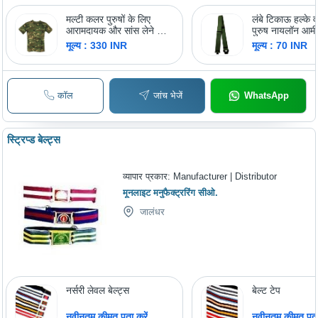
मल्टी कलर पुरुषों के लिए
लंबे टिकाऊ हल्के 
आरामदायक और सांस लेने योग्य
पुरुष नायलॉन आर्मी 
शॉर्ट स्लीव्स गोल गले वाली
का प्रकार: फ़ैब्रि
मूल्य : 330 INR
मूल्य : 70 INR
मल्टीकलर आर्मी टी-शर्ट
कॉल
जांच भेजें
WhatsApp
स्ट्रिप्ड बेल्ट्स
व्यापार प्रकार:
Manufacturer | Distributor
मूनलाइट मनुफैक्ट्ररिंग सीओ.
जालंधर
नर्सरी लेवल बेल्ट्स
बेल्ट टेप
नवीनतम कीमत पता करें
नवीनतम कीमत पता 