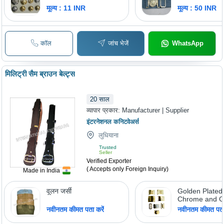
मूल्य : 11 INR
मूल्य : 50 INR
कॉल
जांच भेजें
WhatsApp
मिलिट्री सैम ब्राउन बेल्ट्स
20
साल
व्यापार प्रकार:
Manufacturer | Supplier
इंटरनेशनल कनिटवेअर्स
लुधियाना
Trusted
Seller
Verified Exporter
( Accepts only Foreign Inquiry)
Made in India
वूलन जर्सी
Golden Plated 
Chrome and G
Plating Finish 
नवीनतम कीमत पता करें
नवीनतम कीमत पता 
Military Access
Uniforms and