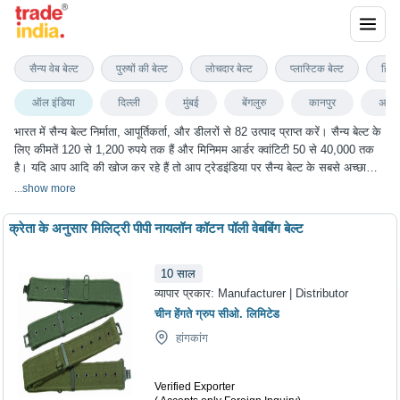
सैन्य बेल्ट
सैन्य वेब बेल्ट
पुरुषों की बेल्ट
लोचदार बेल्ट
प्लास्टिक बेल्ट
हिप ब
ऑल इंडिया
दिल्ली
मुंबई
बेंगलुरु
कानपुर
अहमद
भारत में सैन्य बेल्ट निर्माता, आपूर्तिकर्ता, और डीलरों से 82 उत्पाद प्राप्त करें। सैन्य बेल्ट के
लिए कीमतें 120 से 1,200 रुपये तक हैं और मिनिमम आर्डर क्वांटिटी 50 से 40,000 तक
है। यदि आप आदि की खोज कर रहे हैं तो आप ट्रेडइंडिया पर सैन्य बेल्ट के सबसे अच्छा
विकल्प चुन सकते हैं। हम विभिन्न शहरों में सैन्य बेल्ट के विकल्प प्रदान करते हैं, जिनमें
...
show more
दिल्ली, मुंबई, बेंगलुरु, कानपुर, अहमदाबाद और कई अन्य शहर शामिल हैं।
क्रेता के अनुसार मिलिट्री पीपी नायलॉन कॉटन पॉली वेबबिंग बेल्ट
10
साल
व्यापार प्रकार:
Manufacturer | Distributor
चीन हेंगते ग्रुप सीओ. लिमिटेड
हांगकांग
Verified Exporter