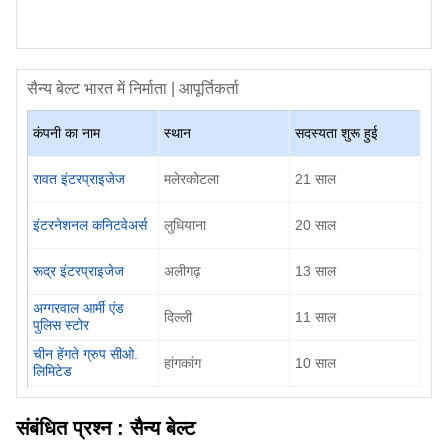
सैन्य बेल्ट
भारत में निर्माता | आपूर्तिकर्ता
कंपनी का नाम
स्थान
सदस्यता शुरू हुई
रावत इंटरप्राइजेज
मलेरकोटला
21
साल
इंटरनेशनल कनिटवेअर्स
लुधियाना
20
साल
रूद्र इंटरप्राइजेज
अलीगढ़
13
साल
अग्गरवाल आर्मी एंड
दिल्ली
11
साल
पुलिस स्टोर
चीन हेंगते ग्रुप सीओ.
हांगकांग
10
साल
लिमिटेड
संबंधित प्रश्न :
सैन्य बेल्ट