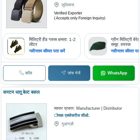
लुधियाना
Verified Exporter
( Accepts only Foreign Inquiry)
मिलिट्री हैंड ग्लव्स क्षमता: 1-2
ग्रीन मिलिट्री बेर
लीटर
समूह: वयस्क
नवीनतम कीमत पता करें
नवीनतम कीमत पता 
कॉल
जांच भेजें
WhatsApp
कस्टम धातु बेल्ट बकल
व्यापार प्रकार:
Manufacturer | Distributor
ोयक एक्सेसरीज सीओ.
गुआंगज़ौ