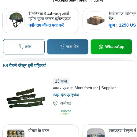
( Accepts only Foreign Inquiry)
बैलिस्टिक पे 44mag आर्मी
कैमोफ्लाज मिलिट्र
ग्रीन यूएस फास्ट बुलेटप्रूफ
टेंट
हेलमेट
नवीनतम कीमत पता करें
मूल्य : 1250 US
कॉल
जांच भेजें
WhatsApp
58 पैटर्न जैतून हरी पट्टियां
13
साल
व्यापार प्रकार:
Manufacturer | Supplier
रूद्र इंटरप्राइजेज
अलीगढ़
Trusted
Seller
पीतल के बटन
स्काउट्स बेल्ट्स ज