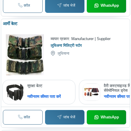
कॉल
जांच भेजें
WhatsApp
आर्मी बेल्ट
व्यापार प्रकार:
Manufacturer | Supplier
लुधिअना मिलिट्री स्टोर
लुधियाना
सुरक्षा बेल्ट
वैरी कस्टमाइज्ड मि
सेरेमोनियल ड्रेस
नवीनतम कीमत पता करें
नवीनतम कीमत पता 
कॉल
जांच भेजें
WhatsApp