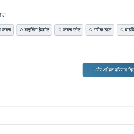
खोज
का कवच
वाइकिंग हेलमेट
कवच प्लेट
ग्रीक ढाल
वाइकि
और अधिक परिणाम दिख