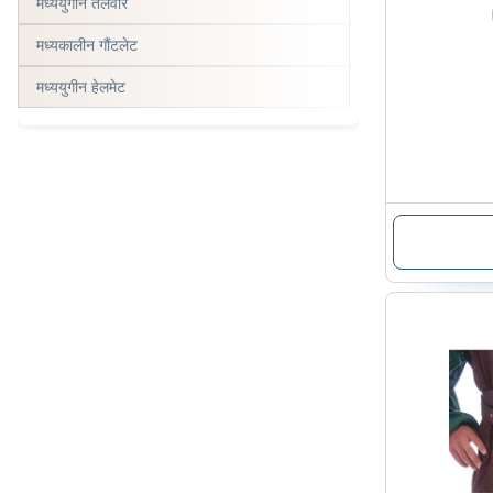
मध्ययुगीन तलवारें
मध्यकालीन गौंटलेट
मध्ययुगीन हेलमेट