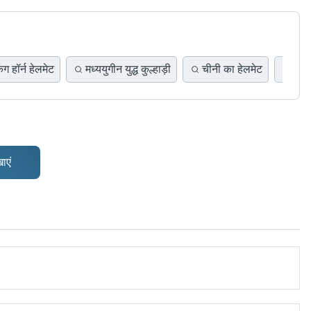
ंग हॉर्न हेलमेट
मध्ययुगीन युद्ध कुल्हाड़ी
चीनी का हेलमेट
तलव
ाएं