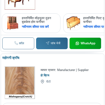
हस्तनिर्मित मॉड्यूलर वुडन
हस्तनिर्मित गिल्ट 
बुककेस होम फर्नीचर
फर्नीचर
नवीनतम कीमत पता करें
नवीनतम कीमत पता 
कॉल
जांच भेजें
WhatsApp
महोगनी क्रॉच
व्यापार प्रकार:
Manufacturer | Supplier
हो ब्रिज
पीटौ