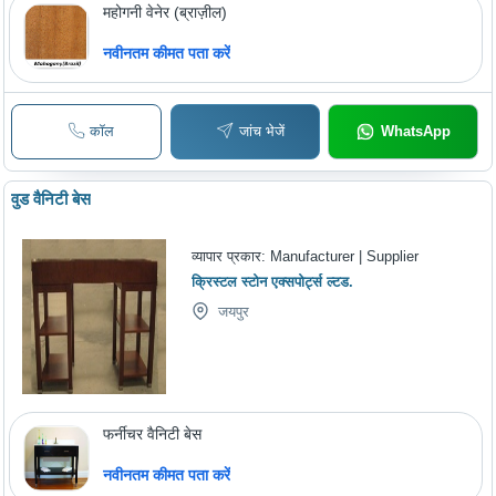
महोगनी वेनेर (ब्राज़ील)
नवीनतम कीमत पता करें
कॉल
जांच भेजें
WhatsApp
वुड वैनिटी बेस
व्यापार प्रकार:
Manufacturer | Supplier
क्रिस्टल स्टोन एक्सपोर्ट्स ल्टड.
जयपुर
फर्नीचर वैनिटी बेस
नवीनतम कीमत पता करें