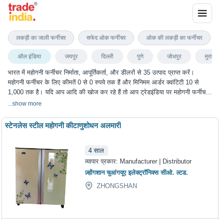
महोगनी फर्नीचर
लकड़ी का जाली फर्नीचर
सफेद ओक फर्नीचर
ओक की लकड़ी का फर्नीचर
ऑल इंडिया
जयपुर
दिल्ली
पुणे
जोधपुर
मुरादाब
भारत में महोगनी फर्नीचर निर्माता, आपूर्तिकर्ता, और डीलरों से 35 उत्पाद प्राप्त करें।
महोगनी फर्नीचर के लिए कीमतें 0 से 0 रुपये तक हैं और मिनिमम आर्डर क्वांटिटी 10 से
1,000 तक है। यदि आप आदि की खोज कर रहे हैं तो आप ट्रेडइंडिया पर महोगनी फर्नीचर
के सबसे अच्छा विकल्प चुन सकते हैं। हम विभिन्न शहरों में महोगनी फर्नीचर के विकल्प प्रदान
...
show more
करते हैं, जिनमें जयपुर, दिल्ली, पुणे, जोधपुर, मुरादाबाद और कई अन्य शहर शामिल हैं।
स्टेनलेस स्टील महोगनी कीटाणुशोधन अलमारी
4
साल
व्यापार प्रकार:
Manufacturer | Distributor
ज़्होंगशान चुआंगयूए इलेक्ट्रॉनिक्स सीओ. ल्टड.
ZHONGSHAN