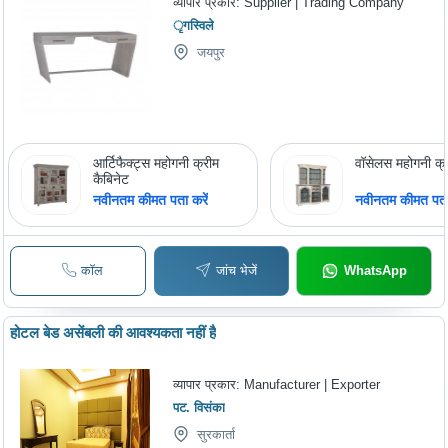
व्यापार प्रकार:
Supplier | Trading Company
ृगस्विले
जयपुर
आर्टिफैक्ट्स महोगनी क्रीम
वॉसेलस महोगनी क्र
कैबिनेट
नवीनतम कीमत पता करें
नवीनतम कीमत पता 
कॉल
जांच भेजें
WhatsApp
होटल बेड असेंबली की आवश्यकता नहीं है
व्यापार प्रकार:
Manufacturer | Exporter
पट. विसंका
सुरकार्ता