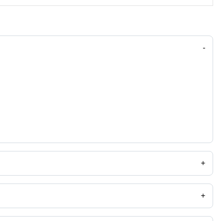
-
+
+