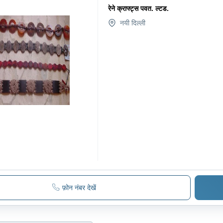
रेने क्राफ्ट्स पवत. ल्टड.
नयी दिल्ली
फ़ोन नंबर देखें