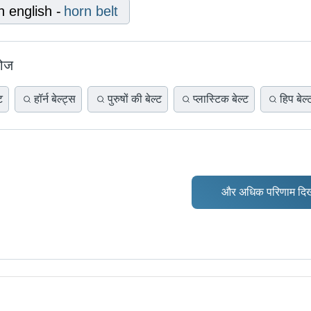
n english
-
horn belt
खोज
ट
हॉर्न बेल्ट्स
पुरुषों की बेल्ट
प्लास्टिक बेल्ट
हिप बेल्
और अधिक परिणाम दिख