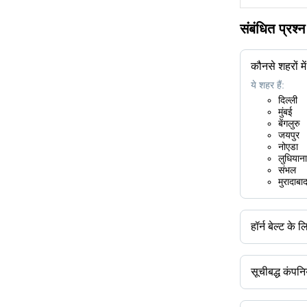
संबंधित प्रश्
कौनसे शहरों में
ये शहर हैं:
दिल्ली
मुंबई
बेंगलुरु
जयपुर
नोएडा
लुधियाना
संभल
मुरादाबा
हॉर्न बेल्ट के
उपलब्ध ब्रांड हैं 
सूचीबद्ध कंपनिय
हॉर्न बेल्ट की प्र