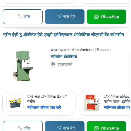
कॉल
जांच भेजें
WhatsApp
ग्रीन ईज़ी टू ऑपरेटेड हैवी-ड्यूटी इलेक्ट्रिकल ऑटोमैटिक सीएनसी बैंड सॉ मशीन
व्यापार प्रकार:
Manufacturer | Supplier
स्टीलतेच ऑटोमेशंस
इचलकरंजी
येलो सेमी ऑटोमैटिक बैंड सॉ
ऑटोमैटिक वर्टिकल 
मशीन
मशीन पावर: इलेक्ट
नवीनतम कीमत पता करें
नवीनतम कीमत पता 
कॉल
जांच भेजें
WhatsApp