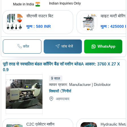
Indian Inquiries Only
Made in India
सीएनसी राउटर बिट
व्हाइट मल्टी बोरिं
मूल्य : 580 INR
मूल्य : 425000 
कॉल
जांच भेजें
WhatsApp
पूरी तरह से स्वचालित बंडल क्लैंपिंग बैंड सॉ मशीन ब्लेडA आकार: 3760 X 27 X
0.9
9
साल
व्यापार प्रकार:
Manufacturer | Distributor
विश्वासों ेंगिनीर्स
अहमदाबाद
C2C एलेवेटर मशीन
Hydraulic Meta