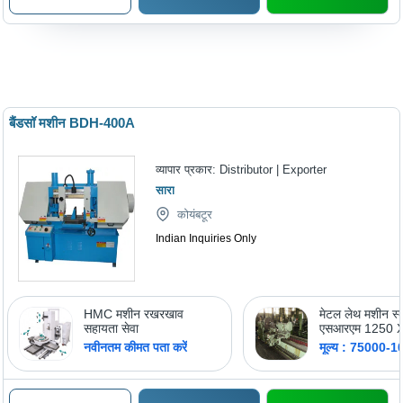
बैंडसॉ मशीन BDH-400A
व्यापार प्रकार:
Distributor | Exporter
सारा
कोयंबटूर
Indian Inquiries Only
HMC मशीन रखरखाव
मेटल लेथ मशीन स्
सहायता सेवा
एसआरएम 1250 
एमएम कोड: सीसी
नवीनतम कीमत पता करें
मूल्य : 75000-