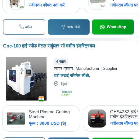
Machine with Filler -
Machine for C
नवीनतम कीमत पता करें
नवीनतम कीमत पता 
Stainless Steel,
Stainless Steel
220V/50Hz | Automatic
1500x1000x1
Operation, Versatile
High Speed, A
Filling, Food-Grade
Durable, Food
कॉल
जांच भेजें
WhatsApp
Materials, Easy
Operation
Cnc-100 हाई स्पीड मेटल सर्कुलर सॉ मशीन इंडस्ट्रियल
4
साल
व्यापार प्रकार:
Manufacturer | Supplier
हारों कटाई मचिनेस सीओ.
ज़िबो
Trusted
Seller
Made in India
Steel Plasma Cutting
GHS4232 हाई स्प
Machine
मशीन इंडस्ट्रियल
मूल्य : 3000 USD ($)
नवीनतम कीमत पता 