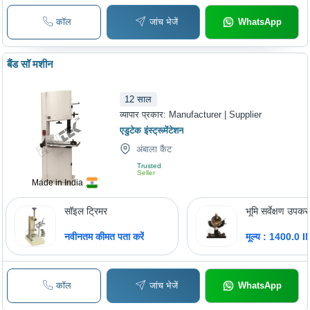
कॉल
जांच भेजें
WhatsApp
बैंड सॉ मशीन
12
साल
व्यापार प्रकार:
Manufacturer | Supplier
एडुटेक इंस्ट्रूमेंटेशन
अंबाला कैंट
Trusted
Seller
Made in India
सॉइल ट्रिमर
भूमि सर्वेक्षण उपक
नवीनतम कीमत पता करें
मूल्य : 1400.0 
कॉल
जांच भेजें
WhatsApp