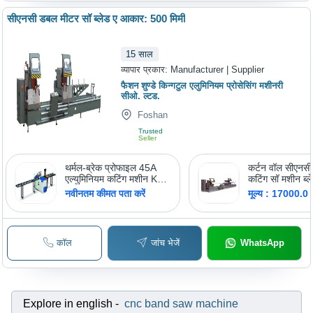
सीएनसी डबल मीटर सॉ ब्लेड ए आकार: 500 मिमी
15
साल
व्यापार प्रकार:
Manufacturer | Supplier
फैशन शुण्डे किन्गटुल एलुमिनियम प्रोसेसिंग मशीनरी
सीओ. ल्टड.
Foshan
Trusted
Seller
थर्मल-ब्रेक प्रोफाइल 45A
कर्टन वॉल सीएनस
एल्युमिनियम कटिंग मशीन KT-
कटिंग सॉ मशीन ब्
363D
आकार: 500 मिमी
नवीनतम कीमत पता करें
मूल्य : 17000.0
कॉल
जांच भेजें
WhatsApp
Explore in english
-
cnc band saw machine