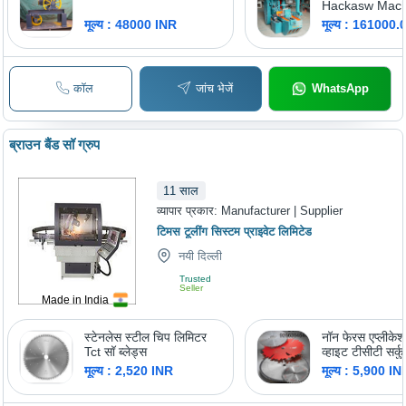
Hackasw Mach
मूल्य : 48000 INR
मूल्य : 161000
कॉल
जांच भेजें
WhatsApp
ब्राउन बैंड सॉ ग्रुप
11
साल
व्यापार प्रकार:
Manufacturer | Supplier
टिमस टूलींग सिस्टम प्राइवेट लिमिटेड
नयी दिल्ली
Trusted
Seller
Made in India
स्टेनलेस स्टील चिप लिमिटर
नॉन फेरस एप्लीकेश
Tct सॉ ब्लेड्स
व्हाइट टीसीटी सर्क
मूल्य : 2,520 INR
मूल्य : 5,900 IN