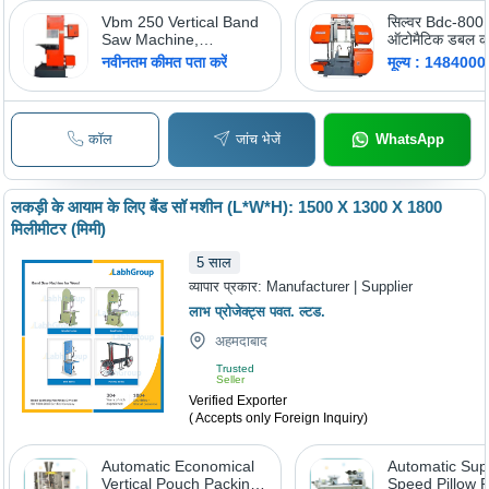
Vbm 250 Vertical Band
सिल्वर Bdc-800 
Saw Machine,
ऑटोमैटिक डबल कॉ
Maximum Cutting Hight:
मशीन (बिना पुशर क
नवीनतम कीमत पता करें
मूल्य : 148400
250 mm
कॉल
जांच भेजें
WhatsApp
लकड़ी के आयाम के लिए बैंड सॉ मशीन (L*W*H): 1500 X 1300 X 1800
मिलीमीटर (मिमी)
5
साल
व्यापार प्रकार:
Manufacturer | Supplier
लाभ प्रोजेक्ट्स पवत. ल्टड.
अहमदाबाद
Trusted
Seller
Verified Exporter
( Accepts only Foreign Inquiry)
Automatic Economical
Automatic Sup
Vertical Pouch Packing
Speed Pillow 