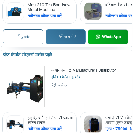
Mmt 210 Tca Bandsaw
वर्टिकल बैंड सॉ म
Metal Machine,
Material: Mild Steel
नवीनतम कीमत पता करें
नवीनतम कीमत पता 
कॉल
जांच भेजें
WhatsApp
प्लेट निर्माण सीएनसी मशीन पहनें
व्यापार प्रकार:
Manufacturer | Distributor
इंडियन वेल्डिंग इन्वर्टर
वडोदरा
हाइब्रिड गैन्ट्री सीएनसी प्लाज्मा
एसी डीसी टिग वेल्
कटिंग मशीन
आयाम (एल* डब्ल्यू
560X364X302
नवीनतम कीमत पता करें
मूल्य : 75000 I