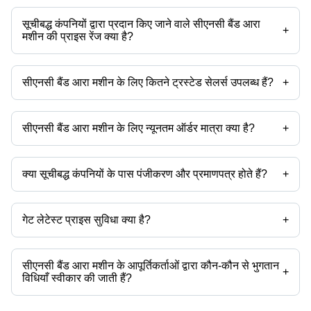
सूचीबद्ध कंपनियों द्वारा प्रदान किए जाने वाले सीएनसी बैंड आरा
+
मशीन की प्राइस रेंज क्या है?
सीएनसी बैंड आरा मशीन की प्राइस रेंज है -
सीएनसी बैंड आरा मशीन के लिए कितने ट्रस्टेड सेलर्स उपलब्ध हैं?
+
कंपनी का नाम
मुद्रा
प्रोडक्ट का नाम
सीएनसी बैंड आरा मशीन के ट्रस्टेड सेलर्स हैं:
मल्टीकट मशीन टूल्स
लाभ प्रोजेक्ट्स पवत. ल्टड.
सीएनसी बैंड आरा मशीन के लिए न्यूनतम ऑर्डर मात्रा क्या है?
+
हारों कटाई मचिनेस सीओ.
उत्पाद के साथ न्यूनतम ऑर्डर मात्रा उल्लेखित होती है और कंपनी से कंपनी भिन्न हो सकती
है।
दीदास इंटरनेशनल
मेक टेक्नोलॉजी मचिनेस ी प्राइवेट लिमिटेड
क्या सूचीबद्ध कंपनियों के पास पंजीकरण और प्रमाणपत्र होते हैं?
+
परफेक्ट टूल्स
अधिकांश कंपनियों के पास पंजीकरण होता है, और प्रमाणपत्र रखने वाली कंपनियां हैं -
टिमस टूलींग सिस्टम प्राइवेट लिमिटेड
मल्टीकट मशीन टूल्स
एडुटेक इंस्ट्रूमेंटेशन
लाभ प्रोजेक्ट्स पवत. ल्टड.
गेट लेटेस्ट प्राइस सुविधा क्या है?
फैशन शुण्डे किन्गटुल एलुमिनियम प्रोसेसिंग मशीनरी सीओ. ल्टड.
+
तन्नू टूल्स पवत. ल्टड.
आप इसका उपयोग उत्पाद की नवीनतम कीमत प्राप्त करने के लिए कर सकते हैं।
मेक टेक्नोलॉजी मचिनेस ी प्राइवेट लिमिटेड
विश्वासों ेंगिनीर्स
एडुटेक इंस्ट्रूमेंटेशन
सीएनसी बैंड आरा मशीन के आपूर्तिकर्ताओं द्वारा कौन-कौन से भुगतान
+
बेलस्टोन हाइटेक इंटरनेशनल लिमिटेड
विधियाँ स्वीकार की जाती हैं?
यह सीएनसी बैंड आरा मशीन के आपूर्तिकर्ता पर निर्भर करेगा। कुछ सामान्य भुगतान विधियाँ
जिन्हें आपूर्तिकर्ता स्वीकार करते हैं, उनमें कैश, बैंक ट्रांसफर, क्रेडिट कार्ड, ई-वॉलेट,