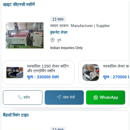
व्हाइट सीएनसी मशीनें
13
साल
व्यापार प्रकार:
Manufacturer | Supplier
हुंकजेट लेज़र
पुणे
Indian Inquiries Only
स्वचालित 1390 लेजर कटिंग
स्वचालित लेजर कटि
और एनग्रेविंग मशीन
मूल्य : 330000 INR
मूल्य : 270000 
कॉल
जांच भेजें
WhatsApp
बैंडसॉ स्विंग टाइप
12
साल