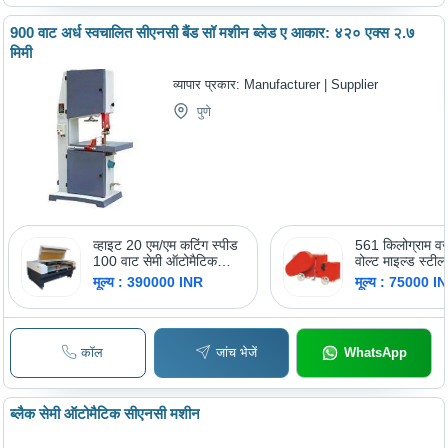
900 वाट अर्ध स्वचालित सीएनसी बैंड सॉ मशीन ब्लेड ए आकार: ४२० एक्स २.७
मिमी
व्यापार प्रकार:
Manufacturer | Supplier
पुणे
व्हाइट 20 एम/एम कटिंग स्पीड
561 किलोग्राम 
100 वाट सेमी ऑटोमैटिक
वोल्ट माइल्ड स्टील
ऐक्रेलिक लेजर कटिंग मशीन
बार कटिंग मशीन ब्
मूल्य : 390000 INR
मूल्य : 75000 I
आकार: 48X68X2
कॉल
जांच भेजें
WhatsApp
ब्लैक सेमी ऑटोमैटिक सीएनसी मशीन