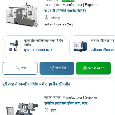
रिस्पॉन्स रेट :
77.55
%
व्यापार प्रकार:
Manufacturer | Exporter
स एंड टी ेंगिनीर्स प्राइवेट लिमिटेड
कोयंबटूर
Indian Inquiries Only
यूनिवर्सल फ्लेक्सिबल एयर टैपिंग
सटीक सीएनसी मशीन
मशीन
मूल्य : 189000 INR
नवीनतम कीमत पता 
कॉल
जांच भेजें
WhatsApp
पूरी तरह से स्वचालित स्विंग आर्म टाइप बैंड सॉ मशीन
व्यापार प्रकार:
Manufacturer | Supplier
इन्डोटेच इंडस्ट्रीज इंडिया पवत. ल्टड.
इंदौर