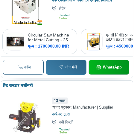
मेक टेक्नोलॉजी मचिनेस ी प्राइवेट लिमिटेड
इंदौर
Trusted
Seller
Made in India
Circular Saw Machine
एनसी नियंत्रित सर
for Metal Cutting - 25-
कटिंग बैंडसॉ मशीन 
100 mm Cutting
आकार: 285
मूल्य : 1700000.00 INR
मूल्य : 450000
Capacity, 4000 kg
Weight, PLC Control,
Automatic Lubrication,
Efficient Hydraulic
कॉल
जांच भेजें
WhatsApp
Clamping, 420 mm
Blade Size
हैंड राउटर मशीनरी
13
साल
व्यापार प्रकार:
Manufacturer | Supplier
परफेक्ट टूल्स
नयी दिल्ली
Trusted
Seller