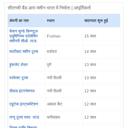
सीएनसी बैंड आरा मशीन
भारत में निर्माता | आपूर्तिकर्ता
कंपनी का नाम
स्थान
सदस्यता शुरू हुई
फैशन शुण्डे किन्गटुल
एलुमिनियम प्रोसेसिंग
Foshan
15
साल
मशीनरी सीओ. ल्टड.
मल्टीकट मशीन टूल्स
वडोदरा
14
साल
हुंकजेट लेज़र
पुणे
13
साल
परफेक्ट टूल्स
नयी दिल्ली
13
साल
दीदास इंटरनेशनल
नयी दिल्ली
12
साल
एडुटेक इंस्ट्रूमेंटेशन
अंबाला कैंट
12
साल
तन्नू टूल्स पवत. ल्टड.
फरीदाबाद
12
साल
टिमस टूलींग सिस्टम