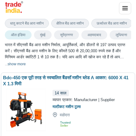
सीएनसी बैंड आरा मशीन
धातु काटने बैंड आरा मशीन
क्षैतिज बैंड आरा मशीन
ऊर्ध्वाधर बैंड आरा मशीन
ऑल इंडिया
मुंबई
सुरेंद्रनगर
अहमदाबाद
लुधियाना
भारत में सीएनसी बैंड आरा मशीन निर्माता, आपूर्तिकर्ता, और डीलरों से 197 उत्पाद प्राप्त
करें। सीएनसी बैंड आरा मशीन के लिए कीमतें 500 से 20,00,000 रुपये तक हैं और
मिनिमम आर्डर क्वांटिटी 1 से 10 तक है। यदि आप आदि की खोज कर रहे हैं तो आप
ट्रेडइंडिया पर सीएनसी बैंड आरा मशीन के सबसे अच्छा विकल्प चुन सकते हैं। हम विभिन्न
...
show more
शहरों में सीएनसी बैंड आरा मशीन के विकल्प प्रदान करते हैं, जिनमें मुंबई, सुरेंद्रनगर,
अहमदाबाद, लुधियाना, कोयंबटूर और कई अन्य शहर शामिल हैं।
Bdc-450 एक पूरी तरह से स्वचालित बैंडसॉ मशीन ब्लेड A आकार: 6000 X 41
X 1.3 मिमी
14
साल
व्यापार प्रकार:
Manufacturer | Supplier
मल्टीकट मशीन टूल्स
वडोदरा
Trusted
Seller