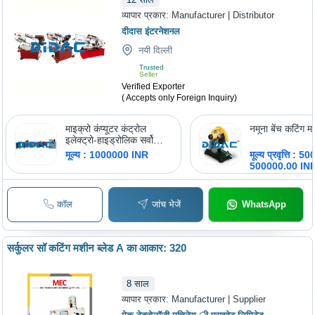
व्यापार प्रकार:
Manufacturer | Distributor
दीदास इंटरनेशनल
नयी दिल्ली
Trusted
Seller
Verified Exporter
( Accepts only Foreign Inquiry)
माइक्रो कंप्यूटर कंट्रोल
नमूना बेंच कटिंग 
इलेक्ट्रो-हाइड्रोलिक सर्वो
स्टेटिक लोड एंकर टेस्टिंग
मूल्य : 1000000 INR
मूल्य प्रवृत्ति : 
मशीन
500000.00 IN
कॉल
जांच भेजें
WhatsApp
सर्कुलर सॉ कटिंग मशीन ब्लेड A का आकार: 320
8
साल
व्यापार प्रकार:
Manufacturer | Supplier