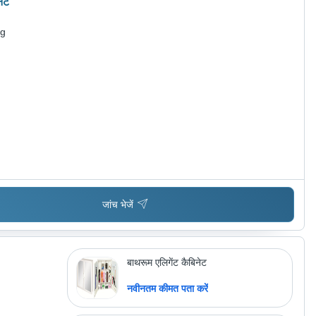
नेट
ng
जांच भेजें
बाथरूम एलिगेंट कैबिनेट
नवीनतम कीमत पता करें