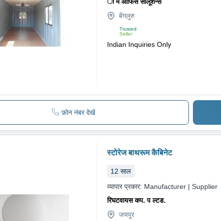
ा म ऑफिस सोलूशन्स
बेंगलुरु
Trusted
Seller
Indian Inquiries Only
फ़ोन नंबर देखें
स्टोरेज बाथरूम कैबिनेट
12
साल
व्यापार प्रकार:
Manufacturer | Supplier
रिघटवायस कप. प ल्टड.
जयपुर