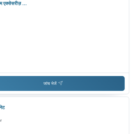
म एक्सेसरीज़ के
जांच भेजें
नेट
r