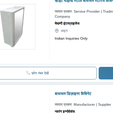
व्हाइट माइल्ड स्टील बाथरूम स्टोरेज कैबि
व्यापार प्रकार:
Service Provider | Tradi
Company
मेघाणी इंटरप्राइजेज
थाइन
Indian Inquiries Only
फ़ोन नंबर देखें
बाथरूम डिज़ाइनर कैबिनेट
व्यापार प्रकार:
Manufacturer | Supplier
नवरंग इन्नोवेशंस