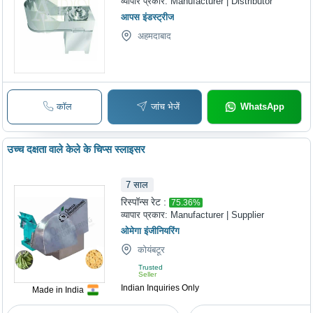
व्यापार प्रकार:
Manufacturer | Distributor
आपस इंडस्ट्रीज
अहमदाबाद
कॉल
जांच भेजें
WhatsApp
उच्च दक्षता वाले केले के चिप्स स्लाइसर
7
साल
रिस्पॉन्स रेट :
75.36
%
व्यापार प्रकार:
Manufacturer | Supplier
ओमेगा इंजीनियरिंग
कोयंबटूर
Trusted
Seller
Indian Inquiries Only
Made in India