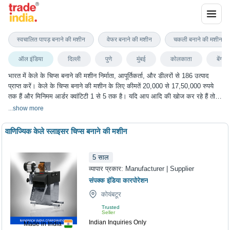
केले के चिप्स बनाने की मशीन
स्वचालित पापड़ बनाने की मशीन
वेफर बनाने की मशीन
चकली बनाने की मशीन
ऑल इंडिया
दिल्ली
पुणे
मुंबई
कोलकाता
बेंगलुर
भारत में केले के चिप्स बनाने की मशीन निर्माता, आपूर्तिकर्ता, और डीलरों से 186 उत्पाद
प्राप्त करें। केले के चिप्स बनाने की मशीन के लिए कीमतें 20,000 से 17,50,000 रुपये
तक हैं और मिनिमम आर्डर क्वांटिटी 1 से 5 तक है। यदि आप आदि की खोज कर रहे हैं तो
आप ट्रेडइंडिया पर केले के चिप्स बनाने की मशीन के सबसे अच्छा विकल्प चुन सकते हैं। हम
...
show more
विभिन्न शहरों में केले के चिप्स बनाने की मशीन के विकल्प प्रदान करते हैं, जिनमें दिल्ली, पुणे,
मुंबई, कोलकाता, बेंगलुरु और कई अन्य शहर शामिल हैं।
वाणिज्यिक केले स्लाइसर चिप्स बनाने की मशीन
5
साल
व्यापार प्रकार:
Manufacturer | Supplier
संपक्क इंडिया कारपोरेशन
कोयंबटूर
Trusted
Seller
Indian Inquiries Only
Made in India