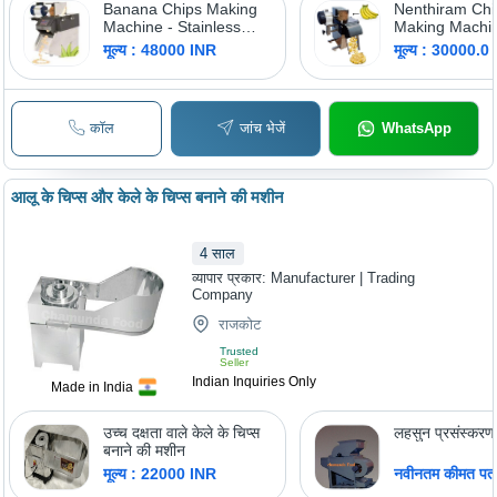
Banana Chips Making
Nenthiram Chi
Machine - Stainless
Making Machin
Steel, 30x20x40 cm,
Capacity: 50 K
मूल्य : 48000 INR
मूल्य : 30000.0
100W Power
Consumption |
Adjustable Slice
Thickness 1-5 mm,
कॉल
जांच भेजें
WhatsApp
Automatic Operation,
10 kg/hr Production
Rate, Flexible Voltage
220V/50Hz
आलू के चिप्स और केले के चिप्स बनाने की मशीन
4
साल
व्यापार प्रकार:
Manufacturer | Trading
Company
राजकोट
Trusted
Seller
Indian Inquiries Only
Made in India
उच्च दक्षता वाले केले के चिप्स
लहसुन प्रसंस्कर
बनाने की मशीन
मूल्य : 22000 INR
नवीनतम कीमत पता 