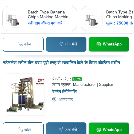
Batch Type Banana
Batch Type B
Chips Making Machine,
Chips Making
Capacity: 50-60 kg/hr
- Stainless St
नवीनतम कीमत पता करें
मूल्य : 75000 I
202, 2 HP, 50-
Batch Process
Energy Efficien
Durable, Consi
कॉल
जांच भेजें
WhatsApp
Quality
स्टेनलेस स्टील तीन चरण पूरी तरह से स्वचालित केले के चिप्स पैकेजिंग मशीन
रिस्पॉन्स रेट :
85
%
व्यापार प्रकार:
Manufacturer | Supplier
पैकमैन इंजीनियरिंग
अहमदाबाद
कॉल
जांच भेजें
WhatsApp