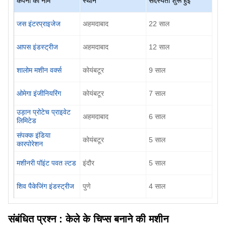
कंपनी का नाम
स्थान
सदस्यता शुरू हुई
जस इंटरप्राइजेज
अहमदाबाद
22
साल
आपस इंडस्ट्रीज
अहमदाबाद
12
साल
शालोम मशीन वर्क्स
कोयंबटूर
9
साल
ओमेगा इंजीनियरिंग
कोयंबटूर
7
साल
उड़ान प्रोटेच प्राइवेट
अहमदाबाद
6
साल
लिमिटेड
संपक्क इंडिया
कोयंबटूर
5
साल
कारपोरेशन
मशीनरी पॉइंट पवत ल्टड
इंदौर
5
साल
शिव पैकेजिंग इंडस्ट्रीज
पुणे
4
साल
संबंधित प्रश्न :
केले के चिप्स बनाने की मशीन