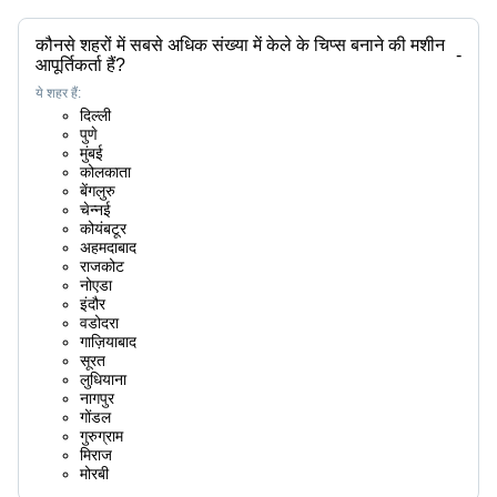
कौनसे शहरों में सबसे अधिक संख्या में केले के चिप्स बनाने की मशीन
-
आपूर्तिकर्ता हैं?
ये शहर हैं:
दिल्ली
पुणे
मुंबई
कोलकाता
बेंगलुरु
चेन्नई
कोयंबटूर
अहमदाबाद
राजकोट
नोएडा
इंदौर
वडोदरा
गाज़ियाबाद
सूरत
लुधियाना
नागपुर
गोंडल
गुरुग्राम
मिराज
मोरबी