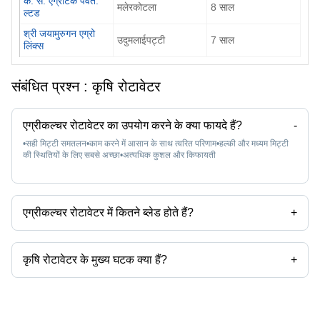
क. स. एग्रोटेक पवत.
मलेरकोटला
8
साल
ल्टड
श्री जयामुरुगन एग्रो
उदुमलाईपट्टी
7
साल
लिंक्स
संबंधित प्रश्न :
कृषि रोटावेटर
एग्रीकल्चर रोटावेटर का उपयोग करने के क्या फायदे हैं?
-
•सही मिट्टी समतलन•काम करने में आसान के साथ त्वरित परिणाम•हल्की और मध्यम मिट्टी
की स्थितियों के लिए सबसे अच्छा•अत्यधिक कुशल और किफायती
एग्रीकल्चर रोटावेटर में कितने ब्लेड होते हैं?
+
एक कृषि रोटावेटर में 27 ब्लेड, 30 ब्लेड, 42 ब्लेड या 54 ब्लेड हो सकते हैं, जो इसके विभिन्न
मॉडलों जैसे 3 फीट, 4 फीट या 8 फीट पर निर्भर करता है।
कृषि रोटावेटर के मुख्य घटक क्या हैं?
+
इसके मुख्य घटक रोटर शाफ्ट, कार्डन शाफ्ट, ब्लेड, साइड ट्रांसमिशन यूनिट, ट्रेलिंग बोर्ड और
गियर बॉक्स हैं।