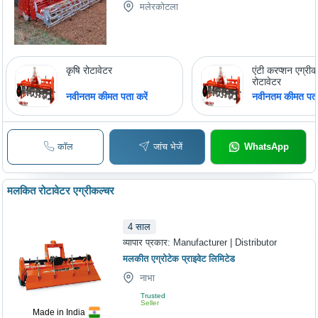
मलेरकोटला
कृषि रोटावेटर
एंटी करप्शन एग्री
रोटावेटर
नवीनतम कीमत पता करें
नवीनतम कीमत पता 
कॉल
जांच भेजें
WhatsApp
मलकित रोटावेटर एग्रीकल्चर
4
साल
व्यापार प्रकार:
Manufacturer | Distributor
मलकीत एग्रोटेक प्राइवेट लिमिटेड
नाभा
Trusted
Seller
Made in India