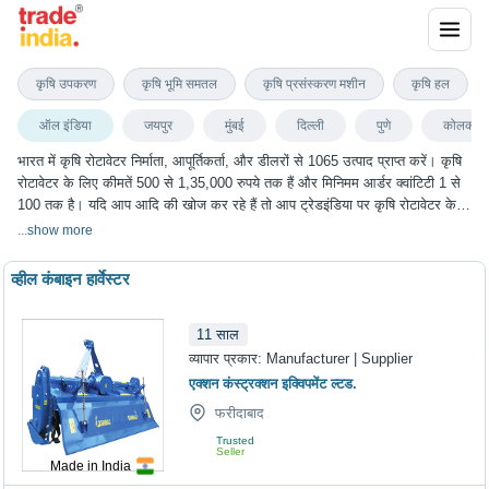
कृषि रोटावेटर
कृषि उपकरण
कृषि भूमि समतल
कृषि प्रसंस्करण मशीन
कृषि हल
ऑल इंडिया
जयपुर
मुंबई
दिल्ली
पुणे
कोलकाता
भारत में कृषि रोटावेटर निर्माता, आपूर्तिकर्ता, और डीलरों से 1065 उत्पाद प्राप्त करें। कृषि
रोटावेटर के लिए कीमतें 500 से 1,35,000 रुपये तक हैं और मिनिमम आर्डर क्वांटिटी 1 से
100 तक है। यदि आप आदि की खोज कर रहे हैं तो आप ट्रेडइंडिया पर कृषि रोटावेटर के
सबसे अच्छा विकल्प चुन सकते हैं। हम विभिन्न शहरों में कृषि रोटावेटर के विकल्प प्रदान
...
show more
करते हैं, जिनमें जयपुर, मुंबई, दिल्ली, पुणे, कोलकाता और कई अन्य शहर शामिल हैं।
व्हील कंबाइन हार्वेस्टर
11
साल
व्यापार प्रकार:
Manufacturer | Supplier
एक्शन कंस्ट्रक्शन इक्विपमेंट ल्टड.
फरीदाबाद
Trusted
Seller
Made in India