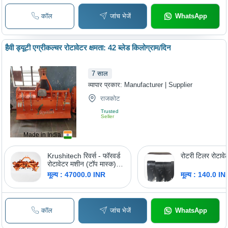
कॉल
जांच भेजें
WhatsApp
हैवी ड्यूटी एग्रीकल्चर रोटावेटर क्षमता: 42 ब्लेड किलोग्राम/दिन
7
साल
व्यापार प्रकार:
Manufacturer | Supplier
राजकोट
Trusted
Seller
Made in India
Krushitech रिवर्स - फॉरवर्ड
रोटरी टिलर रोटावेट
रोटावेटर मशीन (टॉप मास्क)
2.5 फीट 18 ब्लेड एग्रीकल्चर
मूल्य : 47000.0 INR
मूल्य : 140.0 IN
कॉल
जांच भेजें
WhatsApp