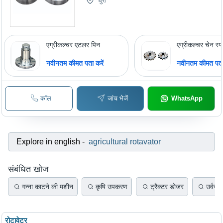
धुरी
एग्रीकल्चर एटलर पिन
एग्रीकल्चर चेन स्प
नवीनतम कीमत पता करें
नवीनतम कीमत पता 
कॉल
जांच भेजें
WhatsApp
Explore in english
-
agricultural rotavator
संबंधित खोज
गन्ना काटने की मशीन
कृषि उपकरण
ट्रैक्टर डोजर
उर्वरक
रोटावेटर