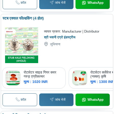
कॉल
जांच भेजें
WhatsApp
स्टब एक्सल फील्डकिंग (4 होल)
व्यापार प्रकार:
Manufacturer | Distributor
श्री भवानी एग्रो इंडस्ट्रीज
लुधियाना
रोटावेटर साइड गियर कवर
रोटावेटर क्लीवेज ब्
गरुड़ एग्रीकल्चर
(नक्का) कृषि
मूल्य : 1020 INR
मूल्य : 1300 IN
कॉल
जांच भेजें
WhatsApp