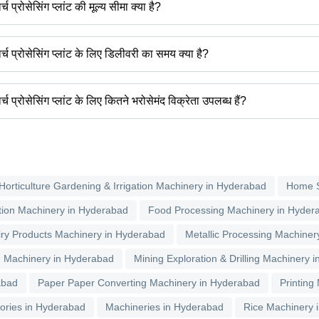
ार्च प्रोसेसिंग प्लांट की मूल्य सीमा क्या है?
च प्रोसेसिंग प्लांट की प्राइस रेंज हैं -
टार्च प्रोसेसिंग प्लांट के लिए डिलीवरी का समय क्या है?
ाम
मूल्य
ार्च प्रोसेसिंग प्लांट के लिए डिलीवरी का समय निर्माता और उत्पाद के आधार पर अलग-अलग हो सक
्करण संयंत्र
250000
 का समय 1 सप्ताह तक लग सकता है।
टार्च प्रोसेसिंग प्लांट के लिए कितने भरोसेमंद विक्रेता उपलब्ध हैं?
रसंस्करण संयंत्र
850000
ग प्लांट के लिए हैदराबाद पर आधारित भरोसेमंद विक्रेता नीचे दिए गए हैं -
ल प्रोसेस ेंगिनीर्स पवत. ल्टड.
शीनरी एंड इक्विपमेंट सोलूशन्स
Horticulture Gardening & Irrigation Machinery in Hyderabad
Home S
tion Machinery in Hyderabad
Food Processing Machinery in Hyder
iry Products Machinery in Hyderabad
Metallic Processing Machiner
 Machinery in Hyderabad
Mining Exploration & Drilling Machinery 
abad
Paper Paper Converting Machinery in Hyderabad
Printing
ories in Hyderabad
Machineries in Hyderabad
Rice Machinery 