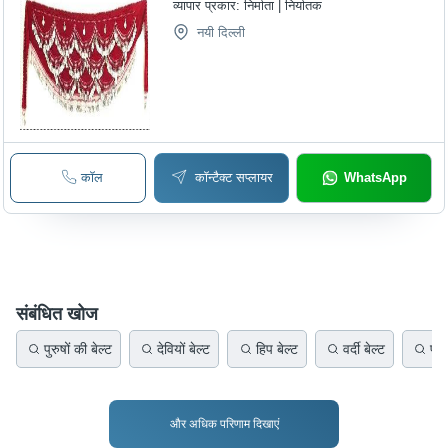
व्यापार प्रकार:
निर्माता | निर्यातक
नयी दिल्ली
कॉल
कॉन्टैक्ट सप्लायर
WhatsApp
संबंधित खोज
पुरुषों की बेल्ट
देवियों बेल्ट
हिप बेल्ट
वर्दी बेल्ट
प्रत
और अधिक परिणाम दिखाएं