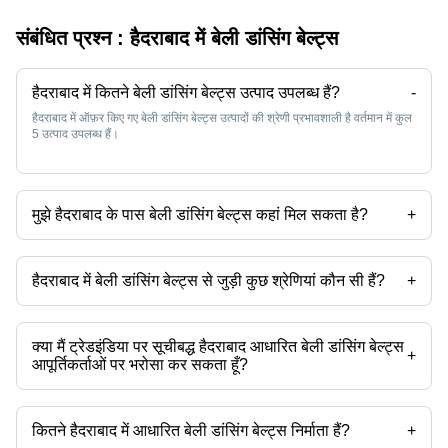
संबंधित प्रश्न :
हैदराबाद में बेली डांसिंग बेल्ट्स
हैदराबाद में कितने बेली डांसिंग बेल्ट्स उत्पाद उपलब्ध हैं?
-
हैदराबाद में ऑफ़र किए गए बेली डांसिंग बेल्ट्स उत्पादों की श्रेणी प्रभावशाली है वर्तमान में कुल
5 उत्पाद उपलब्ध हैं।
मुझे हैदराबाद के पास बेली डांसिंग बेल्ट्स कहां मिल सकता है?
+
आप बेली डांसिंग बेल्ट्स को हैदराबाद के आस-पास पा सकते हैं जैसे बेंगलुरु चेन्नई मुंबई आगरा
जयपुर मथुरा नोएडा नयी दिल्ली। आप हैदराबाद में बेली डांसिंग बेल्ट्स आपूर्तिकर्ताओं को
खोजने के लिए Tradeindia का भी उपयोग कर सकते हैं।
हैदराबाद में बेली डांसिंग बेल्ट्स से जुड़ी कुछ श्रेणियां कौन सी हैं?
+
हैदराबाद में बेली डांसिंग बेल्ट्स से संबंधित कुछ श्रेणियों में हैदराबाद में पुरुषों की बेल्ट हैदराबाद
में देवियों बेल्ट हैदराबाद में हिप बेल्ट हैदराबाद में वर्दी बेल्ट हैदराबाद में प्रतिवर्ती बेल्ट हैदराबाद में
हस्तनिर्मित बेल्ट शामिल हैं।
क्या मैं ट्रेडइंडिया पर सूचीबद्ध हैदराबाद आधारित बेली डांसिंग बेल्ट्स
+
आपूर्तिकर्ताओं पर भरोसा कर सकता हूँ?
आप हैदराबाद आधारित बेली डांसिंग बेल्ट्स आपूर्तिकर्ताओं को खोजने के लिए ट्रेडइंडिया पर
ट्रस्ट स्टैम्प सुविधा का उपयोग कर सकते हैं जिन्हें भरोसेमंद के रूप में सत्यापित किया गया है।
आप एक सूचित निर्णय लेने में सहायता के लिए आपूर्तिकर्ता की रेटिंग और पिछले ग्राहकों से
कितने हैदराबाद में आधारित बेली डांसिंग बेल्ट्स निर्माता हैं?
+
प्रतिक्रिया भी देख सकते हैं।