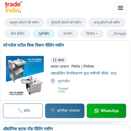
गुआंग्डोंग में छीलने की मशीन
लहसुन छीलने की मशीन
मूंगफली छीलने की मशीन
काजू छीलने की मशीन
ऑल इंडिया
गुआंग्डोंग
आन्यांग
बिंज़ोऊ +
, Dongguan
स्टेनलेस स्टील फिश स्किन पीलिंग मशीन
11
साल
व्यापार प्रकार:
निर्माता | निर्यातक
ज़हाओक़िंग फेंगसिआनग फ़ूड मशीनरी सीओ. ल्टड.
गुआंग्डोंग
Trusted
Seller
कॉल
कॉन्टैक्ट सप्लायर
WhatsApp
औद्योगिक ब्रास रॉड पीलिंग मशीन