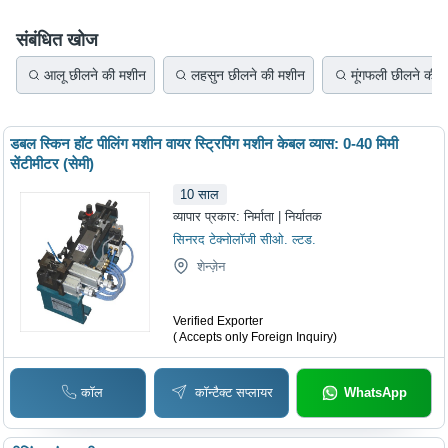
संबंधित खोज
आलू छीलने की मशीन
लहसुन छीलने की मशीन
मूंगफली छीलने की 
डबल स्किन हॉट पीलिंग मशीन वायर स्ट्रिपिंग मशीन केबल व्यास: 0-40 मिमी
सेंटीमीटर (सेमी)
10
साल
व्यापार प्रकार:
निर्माता | निर्यातक
सिनरद टेक्नोलॉजी सीओ. ल्टड.
शेन्ज़ेन
Verified Exporter
( Accepts only Foreign Inquiry)
कॉल
कॉन्टैक्ट सप्लायर
WhatsApp