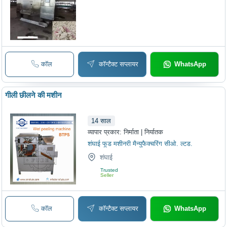
कॉल
कॉन्टैक्ट सप्लायर
WhatsApp
गीली छीलने की मशीन
14
साल
व्यापार प्रकार:
निर्माता | निर्यातक
शंघाई फूड मशीनरी मैन्युफैक्चरिंग सीओ. ल्टड.
शंघाई
Trusted
Seller
कॉल
कॉन्टैक्ट सप्लायर
WhatsApp