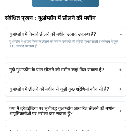
और अधिक परिणाम दिखाएं
संबंधित प्रश्न :
गुआंग्डोंग में छीलने की मशीन
गुआंग्डोंग में कितने छीलने की मशीन उत्पाद उपलब्ध हैं?
-
गुआंग्डोंग में ऑफ़र किए गए छीलने की मशीन उत्पादों की श्रेणी प्रभावशाली है वर्तमान में कुल
115 उत्पाद उपलब्ध हैं।
मुझे गुआंग्डोंग के पास छीलने की मशीन कहां मिल सकता है?
+
आप छीलने की मशीन को गुआंग्डोंग के आस-पास पा सकते हैं जैसे आन्यांग बिंज़ोऊ +
Dongguan डोंगताई गुआंगज़ौ हेज़ जिनान लिनयी लुओयांग। आप गुआंग्डोंग में छीलने की
मशीन आपूर्तिकर्ताओं को खोजने के लिए Tradeindia का भी उपयोग कर सकते हैं।
गुआंग्डोंग में छीलने की मशीन से जुड़ी कुछ श्रेणियां कौन सी हैं?
+
गुआंग्डोंग में छीलने की मशीन से संबंधित कुछ श्रेणियों में गुआंग्डोंग में लहसुन छीलने की मशीन
गुआंग्डोंग में मूंगफली छीलने की मशीन गुआंग्डोंग में काजू छीलने की मशीन गुआंग्डोंग में बार
छीलने की मशीन गुआंग्डोंग में आलू छीलने की मशीन गुआंग्डोंग में केला छीलने की मशीन
क्या मैं ट्रेडइंडिया पर सूचीबद्ध गुआंग्डोंग आधारित छीलने की मशीन
गुआंग्डोंग में अदरक छीलने की मशीन शामिल हैं।
+
आपूर्तिकर्ताओं पर भरोसा कर सकता हूँ?
आप गुआंग्डोंग आधारित छीलने की मशीन आपूर्तिकर्ताओं को खोजने के लिए ट्रेडइंडिया पर
ट्रस्ट स्टैम्प सुविधा का उपयोग कर सकते हैं जिन्हें भरोसेमंद के रूप में सत्यापित किया गया है।
आप एक सूचित निर्णय लेने में सहायता के लिए आपूर्तिकर्ता की रेटिंग और पिछले ग्राहकों से