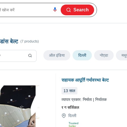
Search
 डांस बेल्ट
(7 products)
ऑल इंडिया
दिल्ली
नोएडा
मथु
सहायक आपूर्ति गर्भावस्था बेल्ट
13
साल
व्यापार प्रकार:
निर्माता | निर्यातक
र ग सर्जिकल
दिल्ली
Trusted
Seller