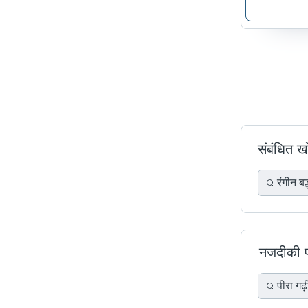
संबंधित 
रंगीन बद्
नजदीकी प्र
पीरा गढ़ी