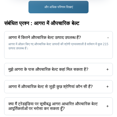
और अधिक परिणाम दिखाएं
संबंधित प्रश्न :
आगरा में औपचारिक बेल्ट
आगरा में कितने औपचारिक बेल्ट उत्पाद उपलब्ध हैं?
-
आगरा में ऑफ़र किए गए औपचारिक बेल्ट उत्पादों की श्रेणी प्रभावशाली है वर्तमान में कुल 215
उत्पाद उपलब्ध हैं।
मुझे आगरा के पास औपचारिक बेल्ट कहां मिल सकता है?
+
आप औपचारिक बेल्ट को आगरा के आस-पास पा सकते हैं जैसे अलीगढ़ पलवल फर्रुखाबाद
नोएडा गुरुग्राम गाज़ियाबाद दिल्ली मेरठ कुंडली। आप आगरा में औपचारिक बेल्ट आपूर्तिकर्ताओं
को खोजने के लिए Tradeindia का भी उपयोग कर सकते हैं।
आगरा में औपचारिक बेल्ट से जुड़ी कुछ श्रेणियां कौन सी हैं?
+
आगरा में औपचारिक बेल्ट से संबंधित कुछ श्रेणियों में आगरा में रंगीन बद्धी बेल्ट आगरा में पुरुषों
की बेल्ट आगरा में देवियों बेल्ट आगरा में हस्तनिर्मित बेल्ट शामिल हैं।
क्या मैं ट्रेडइंडिया पर सूचीबद्ध आगरा आधारित औपचारिक बेल्ट
+
आपूर्तिकर्ताओं पर भरोसा कर सकता हूँ?
आप आगरा आधारित औपचारिक बेल्ट आपूर्तिकर्ताओं को खोजने के लिए ट्रेडइंडिया पर ट्रस्ट