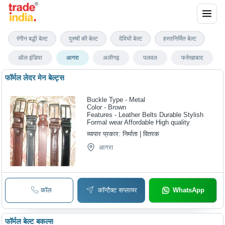
आगरा में औपचारिक बेल्ट
रंगीन बद्धी बेल्ट
पुरुषों की बेल्ट
देवियों बेल्ट
हस्तनिर्मित बेल्ट
ऑल इंडिया
आगरा
अलीगढ़
पलवल
फर्रुखाबाद
फॉर्मल लेदर मेन बेल्ट्स
Buckle Type - Metal
Color - Brown
Features - Leather Belts Durable Stylish
Formal wear Affordable High quality
व्यापार प्रकार:
निर्माता | वितरक
आगरा
कॉल
कॉन्टैक्ट सप्लायर
WhatsApp
फॉर्मल बेल्ट बकल्स